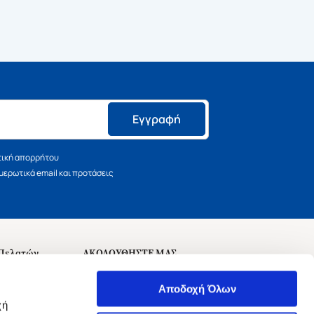
Εγγραφή
τική απορρήτου
ερωτικά email και προτάσεις
 Πελατών
ΑΚΟΛΟΥΘΗΣΤΕ ΜΑΣ
σεις
Αποδοχή Όλων
χή