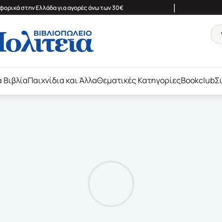
|
ορικά στην Ελλάδα για αγορές άνω των 30€
ά Βιβλία
Παιχνίδια και Άλλα
Θεματικές Κατηγορίες
Bookclub
Σ