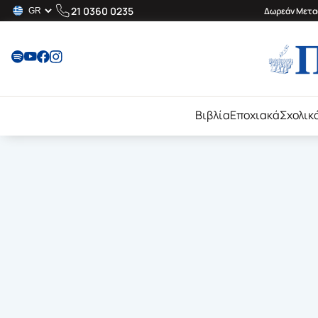
21 0360 0235
Δωρεάν Μεταφ
Βιβλία
Εποχιακά
Σχολικ