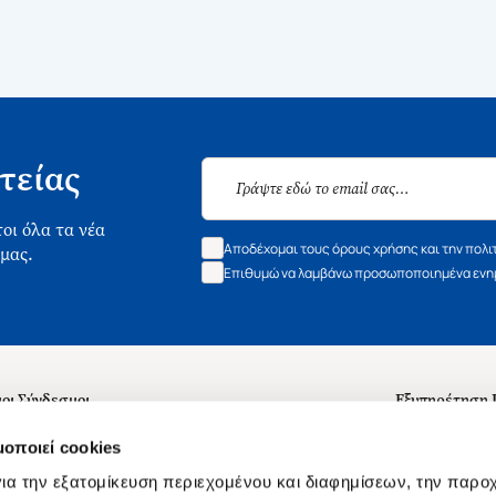
τείας
οι όλα τα νέα
Αποδέχομαι τους όρους χρήσης και την πολι
 μας.
Επιθυμώ να λαμβάνω προσωποποιημένα ενημ
οι Σύνδεσμοι
Εξυπηρέτηση
ά με εμάς
Συχνές ερωτή
μοποιεί cookies
 Εργασίας
Επικοινωνία
ια την εξατομίκευση περιεχομένου και διαφημίσεων, την παρο