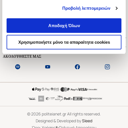
Προβολή λεπτομερειών
Ασκληπιού 1-3, Αθήνα 106 79
Δευτέρα - Παρασκευή 09:00-21:00
Αποδοχή Όλων
Σάββατο 09:00-18:00
Χρήσιμοι Σύνδεσμοι
Χρησιμοποιήστε μόνο τα απαραίτητα cookies
Εξυπηρέτηση Πελατών
ΑΚΟΛΟΥΘΗΣΤΕ ΜΑΣ
©
2026
politeianet.gr All rights reserved.
Designed & Developed by
Sleed
&
Όροι Χρήσης
Πολιτική Απορρήτου