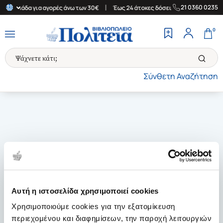
|
|
21 0360 0235
ην Ελλάδα για αγορές άνω των 30€
Έως 24 άτοκες δόσεις
Δωρεά
0
Σύνθετη Αναζήτηση
Αυτή η ιστοσελίδα χρησιμοποιεί cookies
Χρησιμοποιούμε cookies για την εξατομίκευση
περιεχομένου και διαφημίσεων, την παροχή λειτουργιών