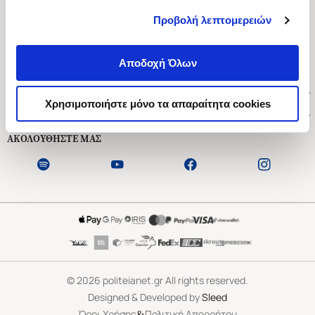
Προβολή λεπτομερειών
Ασκληπιού 1-3, Αθήνα 106 79
Δευτέρα - Παρασκευή 09:00-21:00
Αποδοχή Όλων
Σάββατο 09:00-18:00
Χρήσιμοι Σύνδεσμοι
Χρησιμοποιήστε μόνο τα απαραίτητα cookies
Εξυπηρέτηση Πελατών
ΑΚΟΛΟΥΘΗΣΤΕ ΜΑΣ
©
2026
politeianet.gr All rights reserved.
Designed & Developed by
Sleed
&
Όροι Χρήσης
Πολιτική Απορρήτου