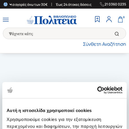
|
|
21 0360 0235
άδα για αγορές άνω των 30€
Έως 24 άτοκες δόσεις
Δωρεάν Μετα
0
Σύνθετη Αναζήτηση
Αυτή η ιστοσελίδα χρησιμοποιεί cookies
Χρησιμοποιούμε cookies για την εξατομίκευση
περιεχομένου και διαφημίσεων, την παροχή λειτουργιών