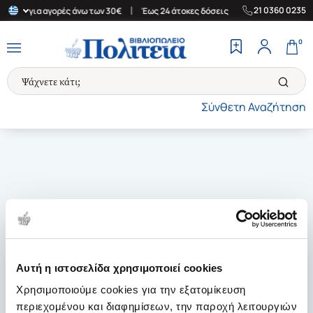
|
|
21 0360 0235
λλάδα για αγορές άνω των 30€
Έως 24 άτοκες δόσεις
Δωρεάν Με
0
Σύνθετη Αναζήτηση
Αυτή η ιστοσελίδα χρησιμοποιεί cookies
Χρησιμοποιούμε cookies για την εξατομίκευση
περιεχομένου και διαφημίσεων, την παροχή λειτουργιών