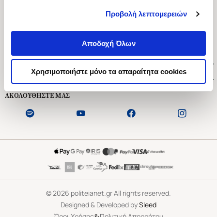
Προβολή λεπτομερειών
Ασκληπιού 1-3, Αθήνα 106 79
Δευτέρα - Παρασκευή 09:00-21:00
Αποδοχή Όλων
Σάββατο 09:00-18:00
Χρήσιμοι Σύνδεσμοι
Χρησιμοποιήστε μόνο τα απαραίτητα cookies
Εξυπηρέτηση Πελατών
ΑΚΟΛΟΥΘΗΣΤΕ ΜΑΣ
©
2026
politeianet.gr All rights reserved.
Designed & Developed by
Sleed
&
Όροι Χρήσης
Πολιτική Απορρήτου