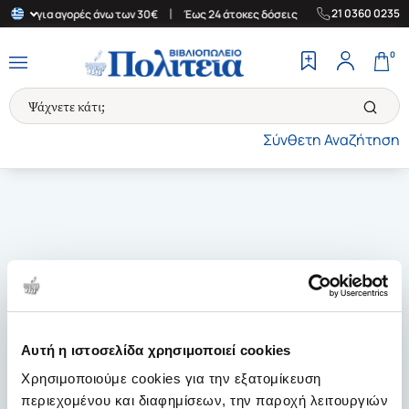
|
|
21 0360 0235
λλάδα για αγορές άνω των 30€
Έως 24 άτοκες δόσεις
Δωρεάν Με
0
Σύνθετη Αναζήτηση
Αυτή η ιστοσελίδα χρησιμοποιεί cookies
Χρησιμοποιούμε cookies για την εξατομίκευση
περιεχομένου και διαφημίσεων, την παροχή λειτουργιών