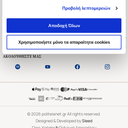
Προβολή λεπτομερειών
Ασκληπιού 1-3, Αθήνα 106 79
Δευτέρα - Παρασκευή 09:00-21:00
Αποδοχή Όλων
Σάββατο 09:00-18:00
Χρήσιμοι Σύνδεσμοι
Χρησιμοποιήστε μόνο τα απαραίτητα cookies
Εξυπηρέτηση Πελατών
ΑΚΟΛΟΥΘΗΣΤΕ ΜΑΣ
©
2026
politeianet.gr All rights reserved.
Designed & Developed by
Sleed
&
Όροι Χρήσης
Πολιτική Απορρήτου