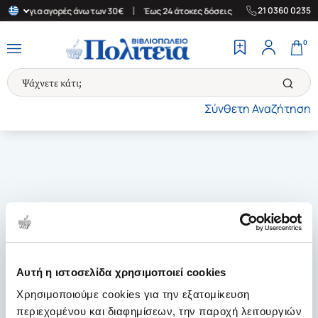
|
|
21 0360 0235
λλάδα για αγορές άνω των 30€
Έως 24 άτοκες δόσεις
Δωρεάν Με
0
Σύνθετη Αναζήτηση
Αυτή η ιστοσελίδα χρησιμοποιεί cookies
Χρησιμοποιούμε cookies για την εξατομίκευση
περιεχομένου και διαφημίσεων, την παροχή λειτουργιών