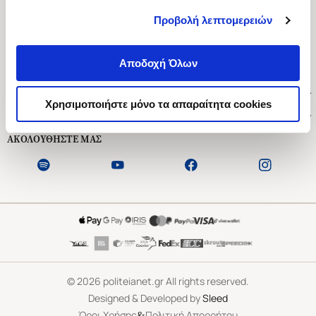
Προβολή λεπτομερειών
Ασκληπιού 1-3, Αθήνα 106 79
Δευτέρα - Παρασκευή 09:00-21:00
Αποδοχή Όλων
Σάββατο 09:00-18:00
Χρήσιμοι Σύνδεσμοι
Χρησιμοποιήστε μόνο τα απαραίτητα cookies
Εξυπηρέτηση Πελατών
ΑΚΟΛΟΥΘΗΣΤΕ ΜΑΣ
©
2026
politeianet.gr All rights reserved.
Designed & Developed by
Sleed
&
Όροι Χρήσης
Πολιτική Απορρήτου