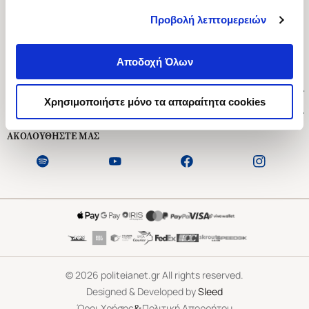
Προβολή λεπτομερειών
Ασκληπιού 1-3, Αθήνα 106 79
Δευτέρα - Παρασκευή 09:00-21:00
Αποδοχή Όλων
Σάββατο 09:00-18:00
Χρήσιμοι Σύνδεσμοι
Χρησιμοποιήστε μόνο τα απαραίτητα cookies
Εξυπηρέτηση Πελατών
ΑΚΟΛΟΥΘΗΣΤΕ ΜΑΣ
©
2026
politeianet.gr All rights reserved.
Designed & Developed by
Sleed
&
Όροι Χρήσης
Πολιτική Απορρήτου