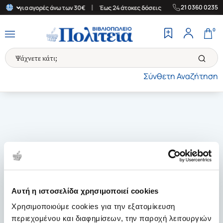
|
|
21 0360 0235
λάδα για αγορές άνω των 30€
Έως 24 άτοκες δόσεις
Δωρεάν Μετ
0
Σύνθετη Αναζήτηση
Αυτή η ιστοσελίδα χρησιμοποιεί cookies
Χρησιμοποιούμε cookies για την εξατομίκευση
περιεχομένου και διαφημίσεων, την παροχή λειτουργιών