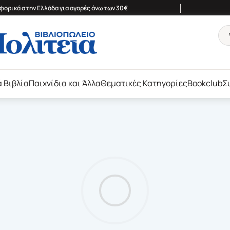
|
ορικά στην Ελλάδα για αγορές άνω των 30€
ά Βιβλία
Παιχνίδια και Άλλα
Θεματικές Κατηγορίες
Bookclub
Σ