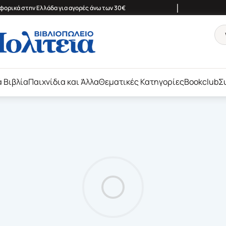
|
ορικά στην Ελλάδα για αγορές άνω των 30€
ά Βιβλία
Παιχνίδια και Άλλα
Θεματικές Κατηγορίες
Bookclub
Σ