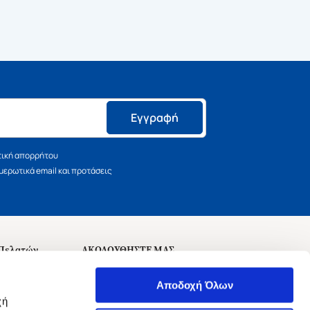
Εγγραφή
τική απορρήτου
ερωτικά email και προτάσεις
 Πελατών
ΑΚΟΛΟΥΘΗΣΤΕ ΜΑΣ
σεις
Αποδοχή Όλων
χή