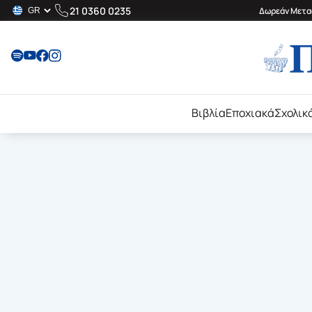
21 0360 0235
Δωρεάν Μεταφ
Βιβλία
Εποχιακά
Σχολικ