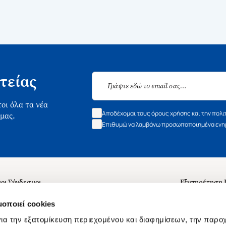
τείας
οι όλα τα νέα
Αποδέχομαι τους όρους χρήσης και την πολι
 μας.
Επιθυμώ να λαμβάνω προσωποποιημένα ενημ
οι Σύνδεσμοι
Εξυπηρέτηση
ά με εμάς
Συχνές ερωτή
μοποιεί cookies
 Εργασίας
Επικοινωνία
ια την εξατομίκευση περιεχομένου και διαφημίσεων, την παρο