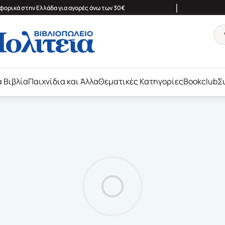
|
ορικά στην Ελλάδα για αγορές άνω των 30€
ά Βιβλία
Παιχνίδια και Άλλα
Θεματικές Κατηγορίες
Bookclub
Σ