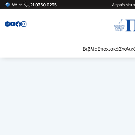
21 0360 0235
Δωρεάν Μεταφ
Βιβλία
Εποχιακά
Σχολικ