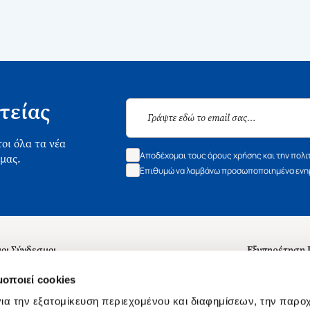
τείας
οι όλα τα νέα
Αποδέχομαι τους όρους χρήσης και την πολι
 μας.
Επιθυμώ να λαμβάνω προσωποποιημένα ενημ
οι Σύνδεσμοι
Εξυπηρέτηση
ά με εμάς
Συχνές ερωτή
μοποιεί cookies
 Εργασίας
Επικοινωνία
ια την εξατομίκευση περιεχομένου και διαφημίσεων, την παρο