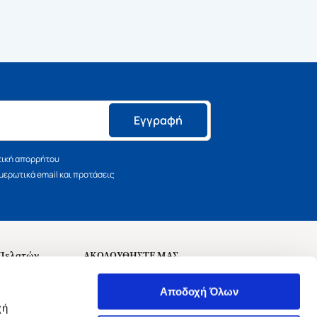
Εγγραφή
τική απορρήτου
ερωτικά email και προτάσεις
 Πελατών
ΑΚΟΛΟΥΘΗΣΤΕ ΜΑΣ
σεις
Αποδοχή Όλων
χή