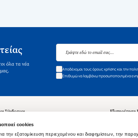
τείας
οι όλα τα νέα
Αποδέχομαι τους όρους χρήσης και την πολι
 μας.
Επιθυμώ να λαμβάνω προσωποποιημένα ενημ
οι Σύνδεσμοι
Εξυπηρέτηση
ά με εμάς
Συχνές ερωτή
μοποιεί cookies
 Εργασίας
Επικοινωνία
ια την εξατομίκευση περιεχομένου και διαφημίσεων, την παρο