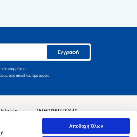
Εγγραφή
τική απορρήτου
ερωτικά email και προτάσεις
 Πελατών
ΑΚΟΛΟΥΘΗΣΤΕ ΜΑΣ
σεις
Αποδοχή Όλων
χή