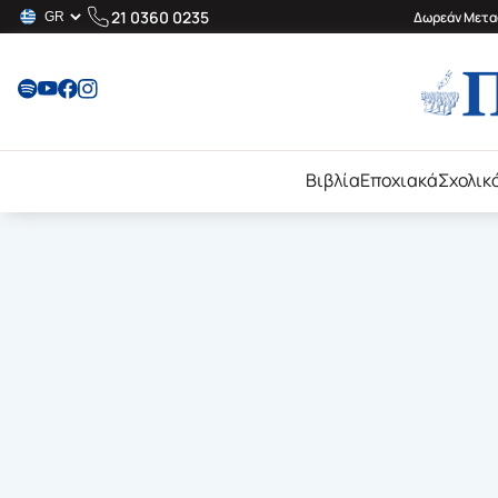
21 0360 0235
Δωρεάν Μεταφ
Βιβλία
Εποχιακά
Σχολικ