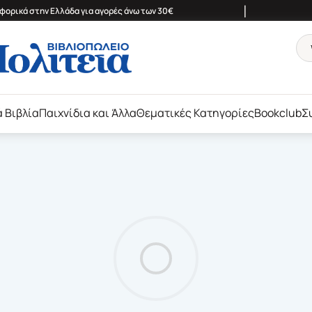
|
ορικά στην Ελλάδα για αγορές άνω των 30€
ά Βιβλία
Παιχνίδια και Άλλα
Θεματικές Κατηγορίες
Bookclub
Σ