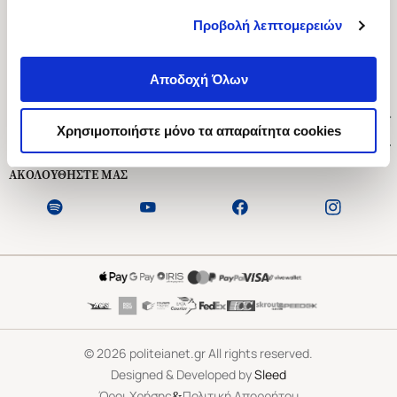
Προβολή λεπτομερειών
Ασκληπιού 1-3, Αθήνα 106 79
Δευτέρα - Παρασκευή 09:00-21:00
Αποδοχή Όλων
Σάββατο 09:00-18:00
Χρήσιμοι Σύνδεσμοι
Χρησιμοποιήστε μόνο τα απαραίτητα cookies
Εξυπηρέτηση Πελατών
ΑΚΟΛΟΥΘΗΣΤΕ ΜΑΣ
©
2026
politeianet.gr All rights reserved.
Designed & Developed by
Sleed
&
Όροι Χρήσης
Πολιτική Απορρήτου