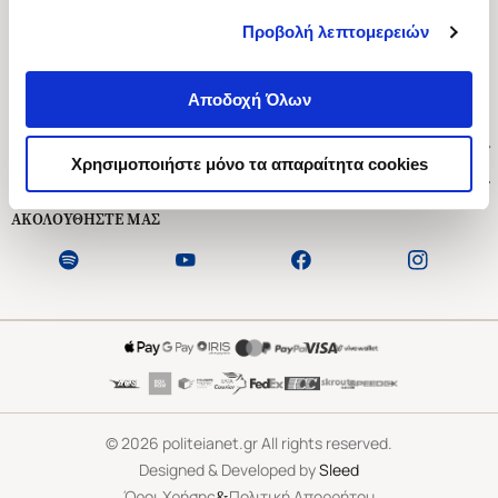
Προβολή λεπτομερειών
Ασκληπιού 1-3, Αθήνα 106 79
Δευτέρα - Παρασκευή 09:00-21:00
Αποδοχή Όλων
Σάββατο 09:00-18:00
Χρήσιμοι Σύνδεσμοι
Χρησιμοποιήστε μόνο τα απαραίτητα cookies
Εξυπηρέτηση Πελατών
ΑΚΟΛΟΥΘΗΣΤΕ ΜΑΣ
©
2026
politeianet.gr All rights reserved.
Designed & Developed by
Sleed
&
Όροι Χρήσης
Πολιτική Απορρήτου