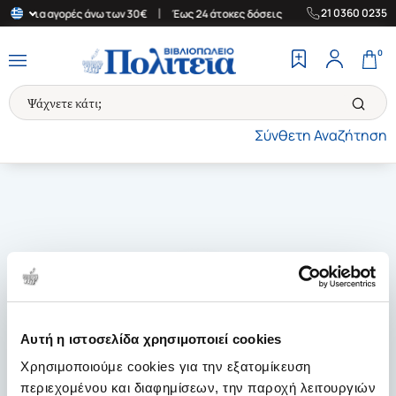
|
|
21 0360 0235
λάδα για αγορές άνω των 30€
Έως 24 άτοκες δόσεις
Δωρεάν Μετ
0
Σύνθετη Αναζήτηση
Αυτή η ιστοσελίδα χρησιμοποιεί cookies
Χρησιμοποιούμε cookies για την εξατομίκευση
περιεχομένου και διαφημίσεων, την παροχή λειτουργιών