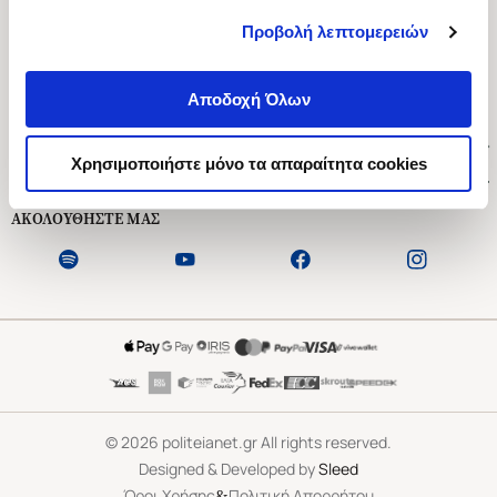
Προβολή λεπτομερειών
Ασκληπιού 1-3, Αθήνα 106 79
Δευτέρα - Παρασκευή 09:00-21:00
Αποδοχή Όλων
Σάββατο 09:00-18:00
Χρήσιμοι Σύνδεσμοι
Χρησιμοποιήστε μόνο τα απαραίτητα cookies
Εξυπηρέτηση Πελατών
ΑΚΟΛΟΥΘΗΣΤΕ ΜΑΣ
©
2026
politeianet.gr All rights reserved.
Designed & Developed by
Sleed
&
Όροι Χρήσης
Πολιτική Απορρήτου