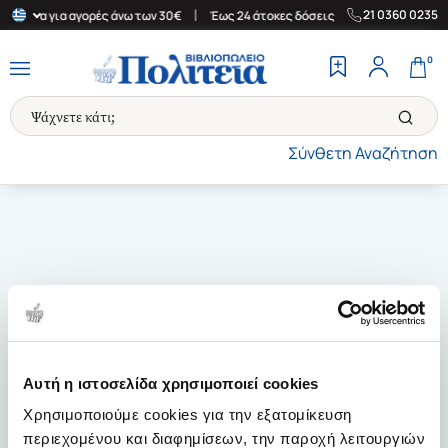
|
|
21 0360 0235
Ελλάδα για αγορές άνω των 30€
Έως 24 άτοκες δόσεις
Δωρεάν Μ
0
Σύνθετη Αναζήτηση
Αυτή η ιστοσελίδα χρησιμοποιεί cookies
Χρησιμοποιούμε cookies για την εξατομίκευση
περιεχομένου και διαφημίσεων, την παροχή λειτουργιών