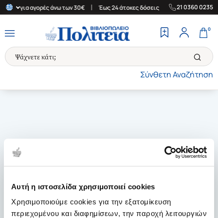
|
|
21 0360 0235
λλάδα για αγορές άνω των 30€
Έως 24 άτοκες δόσεις
Δωρεάν Με
0
Σύνθετη Αναζήτηση
Αυτή η ιστοσελίδα χρησιμοποιεί cookies
Χρησιμοποιούμε cookies για την εξατομίκευση
περιεχομένου και διαφημίσεων, την παροχή λειτουργιών