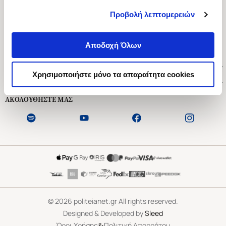
Προβολή λεπτομερειών
Ασκληπιού 1-3, Αθήνα 106 79
Δευτέρα - Παρασκευή 09:00-21:00
Αποδοχή Όλων
Σάββατο 09:00-18:00
Χρήσιμοι Σύνδεσμοι
Χρησιμοποιήστε μόνο τα απαραίτητα cookies
Εξυπηρέτηση Πελατών
ΑΚΟΛΟΥΘΗΣΤΕ ΜΑΣ
©
2026
politeianet.gr All rights reserved.
Designed & Developed by
Sleed
&
Όροι Χρήσης
Πολιτική Απορρήτου