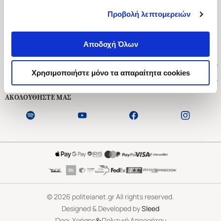
Προβολή λεπτομερειών
Ασκληπιού 1-3, Αθήνα 106 79
Δευτέρα - Παρασκευή 09:00-21:00
Αποδοχή Όλων
Σάββατο 09:00-18:00
Χρήσιμοι Σύνδεσμοι
Χρησιμοποιήστε μόνο τα απαραίτητα cookies
Εξυπηρέτηση Πελατών
ΑΚΟΛΟΥΘΗΣΤΕ ΜΑΣ
©
2026
politeianet.gr All rights reserved.
Designed & Developed by
Sleed
&
Όροι Χρήσης
Πολιτική Απορρήτου