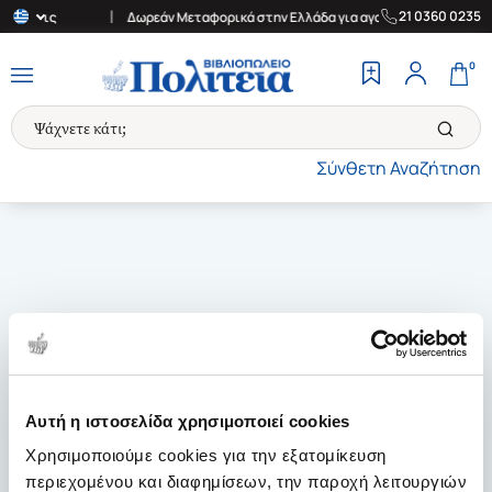
|
21 0360 0235
ς δόσεις
Δωρεάν Μεταφορικά στην Ελλάδα για αγορές άνω των 30€
0
Σύνθετη Αναζήτηση
Αυτή η ιστοσελίδα χρησιμοποιεί cookies
Χρησιμοποιούμε cookies για την εξατομίκευση
περιεχομένου και διαφημίσεων, την παροχή λειτουργιών