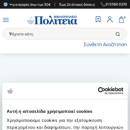
|
|
21 0360 0235
λλάδα για αγορές άνω των 30€
Έως 24 άτοκες δόσεις
Δωρεάν Με
0
Σύνθετη Αναζήτηση
Αυτή η ιστοσελίδα χρησιμοποιεί cookies
Χρησιμοποιούμε cookies για την εξατομίκευση
περιεχομένου και διαφημίσεων, την παροχή λειτουργιών