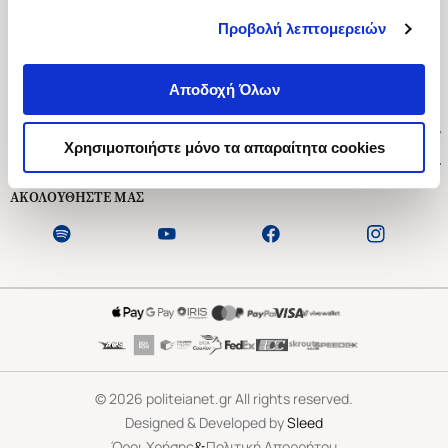
Προβολή λεπτομερειών
Ασκληπιού 1-3, Αθήνα 106 79
Δευτέρα - Παρασκευή 09:00-21:00
Αποδοχή Όλων
Σάββατο 09:00-18:00
Χρήσιμοι Σύνδεσμοι
Χρησιμοποιήστε μόνο τα απαραίτητα cookies
Εξυπηρέτηση Πελατών
ΑΚΟΛΟΥΘΗΣΤΕ ΜΑΣ
©
2026
politeianet.gr All rights reserved.
Designed & Developed by
Sleed
&
Όροι Χρήσης
Πολιτική Απορρήτου