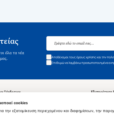
τείας
οι όλα τα νέα
Αποδέχομαι τους όρους χρήσης και την πολι
 μας.
Επιθυμώ να λαμβάνω προσωποποιημένα ενημ
οι Σύνδεσμοι
Εξυπηρέτηση
ά με εμάς
Συχνές ερωτή
μοποιεί cookies
 Εργασίας
Επικοινωνία
ια την εξατομίκευση περιεχομένου και διαφημίσεων, την παρο