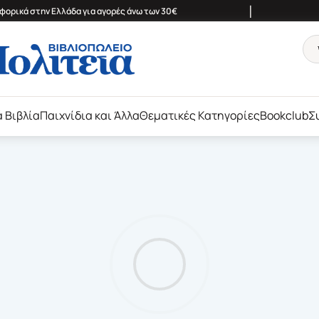
|
ορικά στην Ελλάδα για αγορές άνω των 30€
ά Βιβλία
Παιχνίδια και Άλλα
Θεματικές Κατηγορίες
Bookclub
Σ