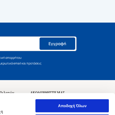
Εγγραφή
τική απορρήτου
ερωτικά email και προτάσεις
 Πελατών
ΑΚΟΛΟΥΘΗΣΤΕ ΜΑΣ
σεις
Αποδοχή Όλων
χή