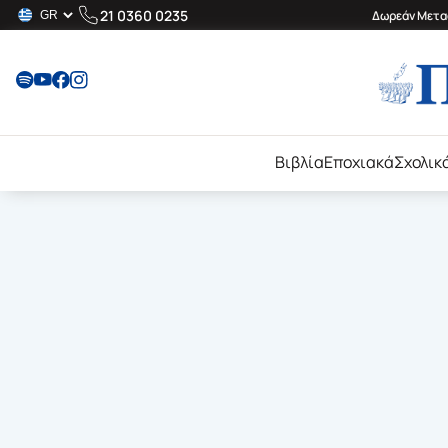
21 0360 0235
Δωρεάν Μεταφ
Βιβλία
Εποχιακά
Σχολικ