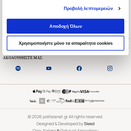
Προβολή λεπτομερειών
Ασκληπιού 1-3, Αθήνα 106 79
Δευτέρα - Παρασκευή 09:00-21:00
Αποδοχή Όλων
Σάββατο 09:00-18:00
Χρήσιμοι Σύνδεσμοι
Χρησιμοποιήστε μόνο τα απαραίτητα cookies
Εξυπηρέτηση Πελατών
ΑΚΟΛΟΥΘΗΣΤΕ ΜΑΣ
©
2026
politeianet.gr All rights reserved.
Designed & Developed by
Sleed
&
Όροι Χρήσης
Πολιτική Απορρήτου