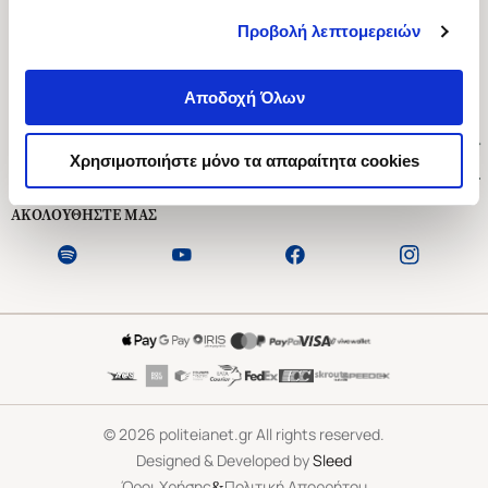
Προβολή λεπτομερειών
Ασκληπιού 1-3, Αθήνα 106 79
Δευτέρα - Παρασκευή 09:00-21:00
Αποδοχή Όλων
Σάββατο 09:00-18:00
Χρήσιμοι Σύνδεσμοι
Χρησιμοποιήστε μόνο τα απαραίτητα cookies
Εξυπηρέτηση Πελατών
ΑΚΟΛΟΥΘΗΣΤΕ ΜΑΣ
©
2026
politeianet.gr All rights reserved.
Designed & Developed by
Sleed
&
Όροι Χρήσης
Πολιτική Απορρήτου