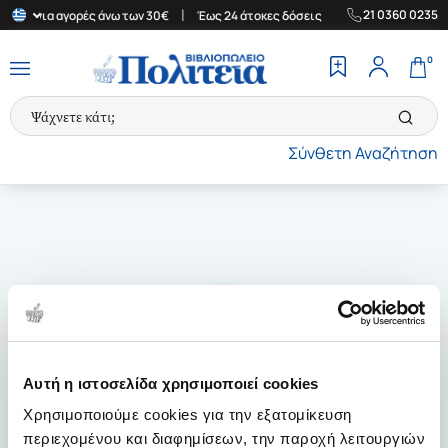
|
|
21 0360 0235
λάδα για αγορές άνω των 30€
Έως 24 άτοκες δόσεις
Δωρεάν Μετ
0
Σύνθετη Αναζήτηση
Αυτή η ιστοσελίδα χρησιμοποιεί cookies
Χρησιμοποιούμε cookies για την εξατομίκευση
περιεχομένου και διαφημίσεων, την παροχή λειτουργιών