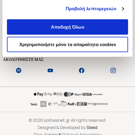
Προβολή λεπτομερειών
Ασκληπιού 1-3, Αθήνα 106 79
Δευτέρα - Παρασκευή 09:00-21:00
Αποδοχή Όλων
Σάββατο 09:00-18:00
Χρήσιμοι Σύνδεσμοι
Χρησιμοποιήστε μόνο τα απαραίτητα cookies
Εξυπηρέτηση Πελατών
ΑΚΟΛΟΥΘΗΣΤΕ ΜΑΣ
©
2026
politeianet.gr All rights reserved.
Designed & Developed by
Sleed
&
Όροι Χρήσης
Πολιτική Απορρήτου