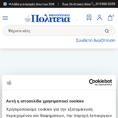
|
|
21 0360 0235
την Ελλάδα για αγορές άνω των 30€
Έως 24 άτοκες δόσεις
Δωρε
0
Σύνθετη Αναζήτηση
Αυτή η ιστοσελίδα χρησιμοποιεί cookies
Χρησιμοποιούμε cookies για την εξατομίκευση
περιεχομένου και διαφημίσεων, την παροχή λειτουργιών