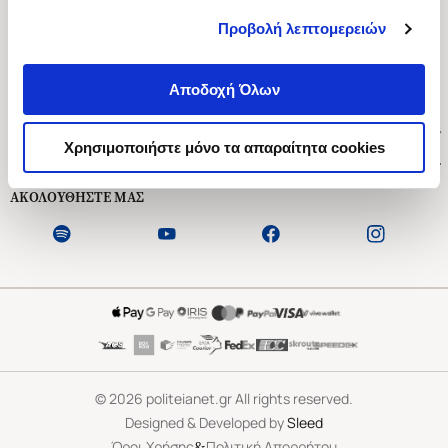
Προβολή λεπτομερειών
Ασκληπιού 1-3, Αθήνα 106 79
Δευτέρα - Παρασκευή 09:00-21:00
Αποδοχή Όλων
Σάββατο 09:00-18:00
Χρήσιμοι Σύνδεσμοι
Χρησιμοποιήστε μόνο τα απαραίτητα cookies
Εξυπηρέτηση Πελατών
ΑΚΟΛΟΥΘΗΣΤΕ ΜΑΣ
©
2026
politeianet.gr All rights reserved.
Designed & Developed by
Sleed
&
Όροι Χρήσης
Πολιτική Απορρήτου