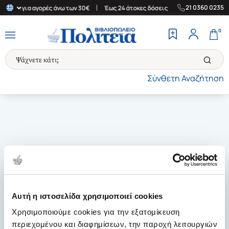
|
|
21 0360 0235
λλάδα για αγορές άνω των 30€
Έως 24 άτοκες δόσεις
Δωρεάν Με
0
Σύνθετη Αναζήτηση
Αυτή η ιστοσελίδα χρησιμοποιεί cookies
Χρησιμοποιούμε cookies για την εξατομίκευση
περιεχομένου και διαφημίσεων, την παροχή λειτουργιών