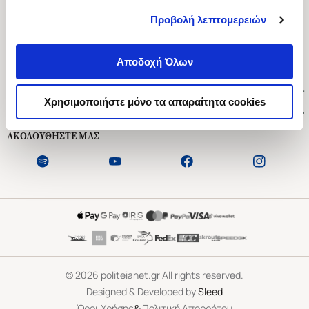
Προβολή λεπτομερειών
Ασκληπιού 1-3, Αθήνα 106 79
Δευτέρα - Παρασκευή 09:00-21:00
Αποδοχή Όλων
Σάββατο 09:00-18:00
Χρήσιμοι Σύνδεσμοι
Χρησιμοποιήστε μόνο τα απαραίτητα cookies
Εξυπηρέτηση Πελατών
ΑΚΟΛΟΥΘΗΣΤΕ ΜΑΣ
©
2026
politeianet.gr All rights reserved.
Designed & Developed by
Sleed
&
Όροι Χρήσης
Πολιτική Απορρήτου