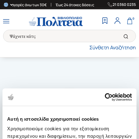
|
|
21 0360 0235
α για αγορές άνω των 30€
Έως 24 άτοκες δόσεις
Δωρεάν Μεταφο
0
Σύνθετη Αναζήτηση
Αυτή η ιστοσελίδα χρησιμοποιεί cookies
Χρησιμοποιούμε cookies για την εξατομίκευση
περιεχομένου και διαφημίσεων, την παροχή λειτουργιών