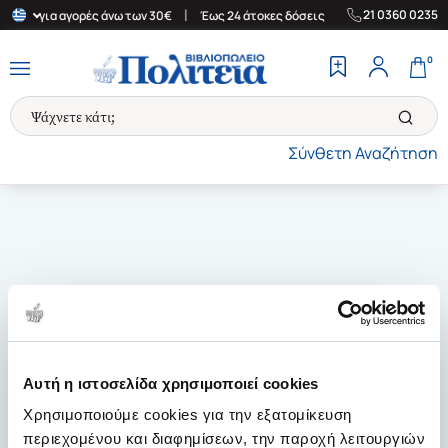
|
|
21 0360 0235
λάδα για αγορές άνω των 30€
Έως 24 άτοκες δόσεις
Δωρεάν Μετ
0
Σύνθετη Αναζήτηση
Αυτή η ιστοσελίδα χρησιμοποιεί cookies
Χρησιμοποιούμε cookies για την εξατομίκευση
περιεχομένου και διαφημίσεων, την παροχή λειτουργιών