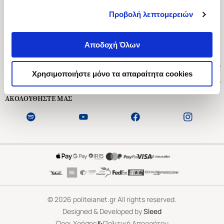
Προβολή λεπτομερειών
Ασκληπιού 1-3, Αθήνα 106 79
Δευτέρα - Παρασκευή 09:00-21:00
Αποδοχή Όλων
Σάββατο 09:00-18:00
Χρήσιμοι Σύνδεσμοι
Χρησιμοποιήστε μόνο τα απαραίτητα cookies
Εξυπηρέτηση Πελατών
ΑΚΟΛΟΥΘΗΣΤΕ ΜΑΣ
©
2026
politeianet.gr All rights reserved.
Designed & Developed by
Sleed
&
Όροι Χρήσης
Πολιτική Απορρήτου