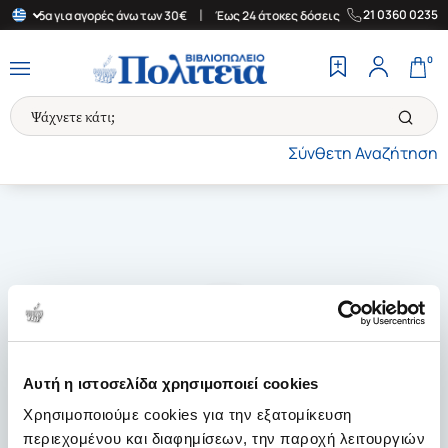
|
|
21 0360 0235
 Ελλάδα για αγορές άνω των 30€
Έως 24 άτοκες δόσεις
Δωρεάν 
0
Σύνθετη Αναζήτηση
Αυτή η ιστοσελίδα χρησιμοποιεί cookies
Χρησιμοποιούμε cookies για την εξατομίκευση
περιεχομένου και διαφημίσεων, την παροχή λειτουργιών