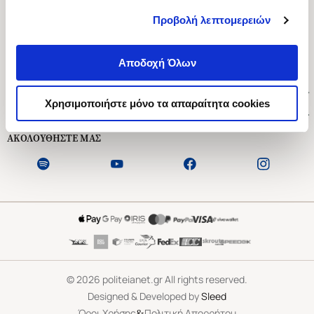
Προβολή λεπτομερειών
Ασκληπιού 1-3, Αθήνα 106 79
Δευτέρα - Παρασκευή 09:00-21:00
Αποδοχή Όλων
Σάββατο 09:00-18:00
Χρήσιμοι Σύνδεσμοι
Χρησιμοποιήστε μόνο τα απαραίτητα cookies
Εξυπηρέτηση Πελατών
ΑΚΟΛΟΥΘΗΣΤΕ ΜΑΣ
©
2026
politeianet.gr All rights reserved.
Designed & Developed by
Sleed
&
Όροι Χρήσης
Πολιτική Απορρήτου