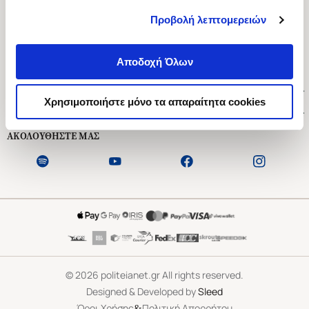
Προβολή λεπτομερειών
Ασκληπιού 1-3, Αθήνα 106 79
Δευτέρα - Παρασκευή 09:00-21:00
Αποδοχή Όλων
Σάββατο 09:00-18:00
Χρήσιμοι Σύνδεσμοι
Χρησιμοποιήστε μόνο τα απαραίτητα cookies
Εξυπηρέτηση Πελατών
ΑΚΟΛΟΥΘΗΣΤΕ ΜΑΣ
©
2026
politeianet.gr All rights reserved.
Designed & Developed by
Sleed
&
Όροι Χρήσης
Πολιτική Απορρήτου