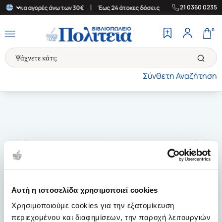
|
|
21 0360 0235
λάδα για αγορές άνω των 30€
Έως 24 άτοκες δόσεις
Δωρεάν Μετ
0
Σύνθετη Αναζήτηση
Αυτή η ιστοσελίδα χρησιμοποιεί cookies
Χρησιμοποιούμε cookies για την εξατομίκευση
περιεχομένου και διαφημίσεων, την παροχή λειτουργιών