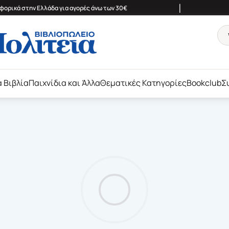
|
ορικά στην Ελλάδα για αγορές άνω των 30€
ά Βιβλία
Παιχνίδια και Άλλα
Θεματικές Κατηγορίες
Bookclub
Σ