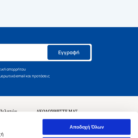
Εγγραφή
τική απορρήτου
ερωτικά email και προτάσεις
 Πελατών
ΑΚΟΛΟΥΘΗΣΤΕ ΜΑΣ
σεις
Αποδοχή Όλων
χή