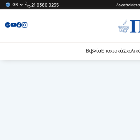
21 0360 0235
Δωρεάν Μεταφ
Βιβλία
Εποχιακά
Σχολικ