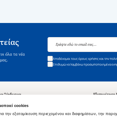
τείας
οι όλα τα νέα
Αποδέχομαι τους όρους χρήσης και την πολι
 μας.
Επιθυμώ να λαμβάνω προσωποποιημένα ενημ
οι Σύνδεσμοι
Εξυπηρέτηση
ά με εμάς
Συχνές ερωτή
μοποιεί cookies
 Εργασίας
Επικοινωνία
ια την εξατομίκευση περιεχομένου και διαφημίσεων, την παρο