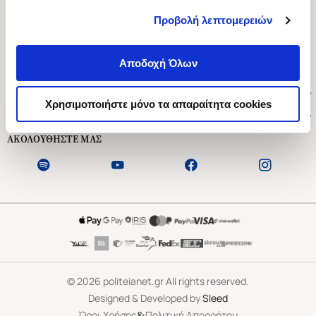
Προβολή λεπτομερειών
Ασκληπιού 1-3, Αθήνα 106 79
Δευτέρα - Παρασκευή 09:00-21:00
Αποδοχή Όλων
Σάββατο 09:00-18:00
Χρήσιμοι Σύνδεσμοι
Χρησιμοποιήστε μόνο τα απαραίτητα cookies
Εξυπηρέτηση Πελατών
ΑΚΟΛΟΥΘΗΣΤΕ ΜΑΣ
©
2026
politeianet.gr All rights reserved.
Designed & Developed by
Sleed
&
Όροι Χρήσης
Πολιτική Απορρήτου