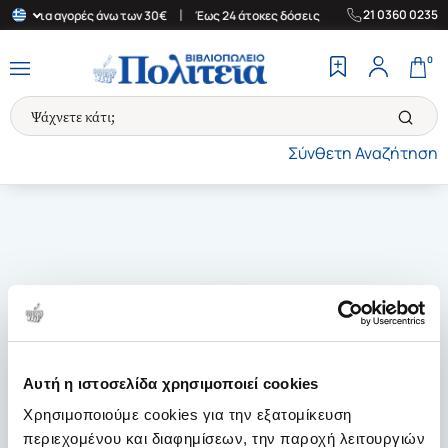
|
|
21 0360 0235
λάδα για αγορές άνω των 30€
Έως 24 άτοκες δόσεις
Δωρεάν Μετ
0
Σύνθετη Αναζήτηση
Αυτή η ιστοσελίδα χρησιμοποιεί cookies
Χρησιμοποιούμε cookies για την εξατομίκευση
περιεχομένου και διαφημίσεων, την παροχή λειτουργιών