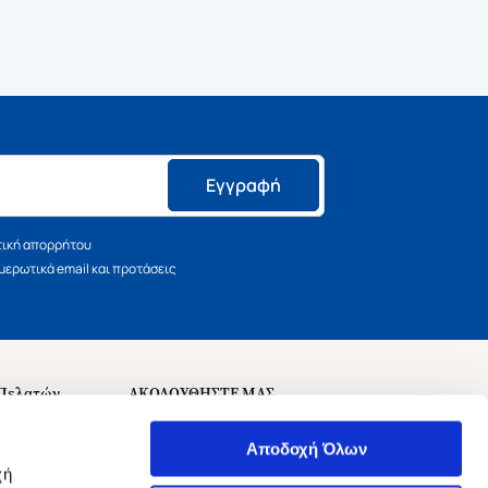
Εγγραφή
τική απορρήτου
ερωτικά email και προτάσεις
 Πελατών
ΑΚΟΛΟΥΘΗΣΤΕ ΜΑΣ
σεις
Αποδοχή Όλων
χή