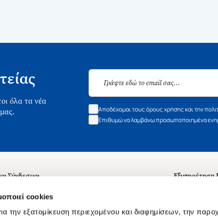
τείας
οι όλα τα νέα
Αποδέχομαι τους όρους χρήσης και την πολι
 μας.
Επιθυμώ να λαμβάνω προσωποποιημένα ενημ
οι Σύνδεσμοι
Εξυπηρέτηση
ά με εμάς
Συχνές ερωτή
μοποιεί cookies
 Εργασίας
Επικοινωνία
ια την εξατομίκευση περιεχομένου και διαφημίσεων, την παρο