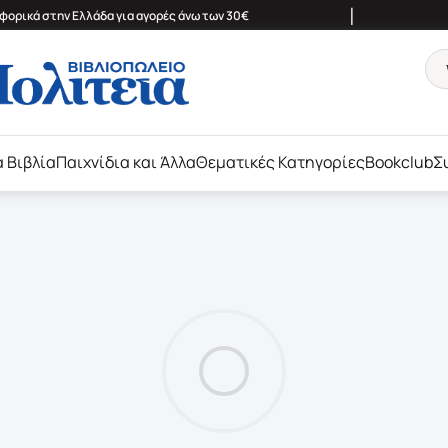
|
ορικά στην Ελλάδα για αγορές άνω των 30€
ά Βιβλία
Παιχνίδια και Άλλα
Θεματικές Κατηγορίες
Bookclub
Σ