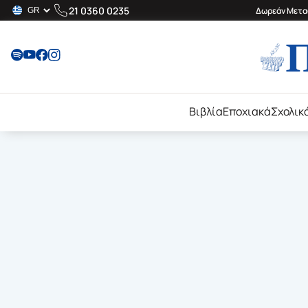
21 0360 0235
Δωρεάν Μεταφ
Βιβλία
Εποχιακά
Σχολικ