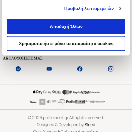
Προβολή λεπτομερειών
Ασκληπιού 1-3, Αθήνα 106 79
Δευτέρα - Παρασκευή 09:00-21:00
Αποδοχή Όλων
Σάββατο 09:00-18:00
Χρήσιμοι Σύνδεσμοι
Χρησιμοποιήστε μόνο τα απαραίτητα cookies
Εξυπηρέτηση Πελατών
ΑΚΟΛΟΥΘΗΣΤΕ ΜΑΣ
©
2026
politeianet.gr All rights reserved.
Designed & Developed by
Sleed
&
Όροι Χρήσης
Πολιτική Απορρήτου