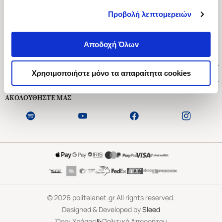
Προβολή λεπτομερειών
Ασκληπιού 1-3, Αθήνα 106 79
Δευτέρα - Παρασκευή 09:00-21:00
Αποδοχή Όλων
Σάββατο 09:00-18:00
Χρήσιμοι Σύνδεσμοι
Χρησιμοποιήστε μόνο τα απαραίτητα cookies
Εξυπηρέτηση Πελατών
ΑΚΟΛΟΥΘΗΣΤΕ ΜΑΣ
©
2026
politeianet.gr All rights reserved.
Designed & Developed by
Sleed
&
Όροι Χρήσης
Πολιτική Απορρήτου