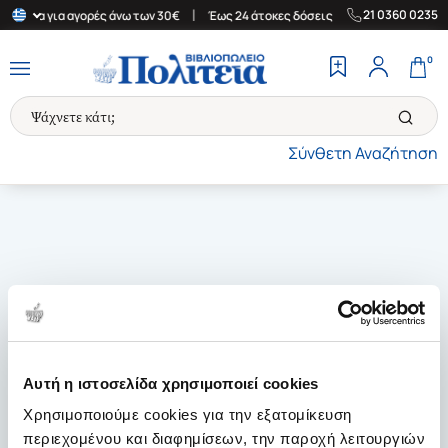
|
|
21 0360 0235
Ελλάδα για αγορές άνω των 30€
Έως 24 άτοκες δόσεις
Δωρεάν Μ
0
Σύνθετη Αναζήτηση
Αυτή η ιστοσελίδα χρησιμοποιεί cookies
Χρησιμοποιούμε cookies για την εξατομίκευση
περιεχομένου και διαφημίσεων, την παροχή λειτουργιών