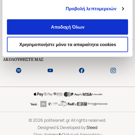
Προβολή λεπτομερειών
Ασκληπιού 1-3, Αθήνα 106 79
Δευτέρα - Παρασκευή 09:00-21:00
Αποδοχή Όλων
Σάββατο 09:00-18:00
Χρήσιμοι Σύνδεσμοι
Χρησιμοποιήστε μόνο τα απαραίτητα cookies
Εξυπηρέτηση Πελατών
ΑΚΟΛΟΥΘΗΣΤΕ ΜΑΣ
©
2026
politeianet.gr All rights reserved.
Designed & Developed by
Sleed
&
Όροι Χρήσης
Πολιτική Απορρήτου