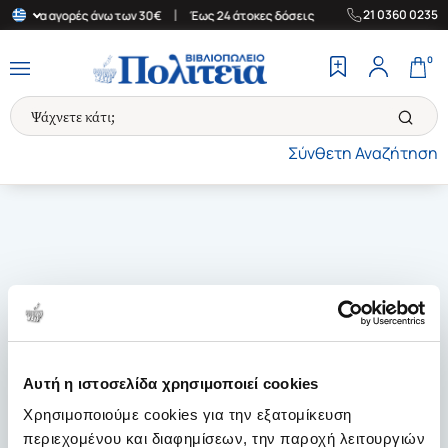
|
|
21 0360 0235
άδα για αγορές άνω των 30€
Έως 24 άτοκες δόσεις
Δωρεάν Μετα
0
Σύνθετη Αναζήτηση
Αυτή η ιστοσελίδα χρησιμοποιεί cookies
Χρησιμοποιούμε cookies για την εξατομίκευση
περιεχομένου και διαφημίσεων, την παροχή λειτουργιών