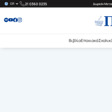
21 0360 0235
Δωρεάν Μεταφ
Βιβλία
Εποχιακά
Σχολικ