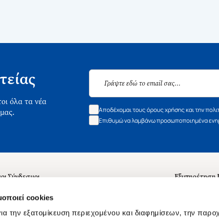
τείας
οι όλα τα νέα
Αποδέχομαι τους όρους χρήσης και την πολι
 μας.
Επιθυμώ να λαμβάνω προσωποποιημένα ενημ
οι Σύνδεσμοι
Εξυπηρέτηση
ά με εμάς
Συχνές ερωτή
μοποιεί cookies
 Εργασίας
Επικοινωνία
ια την εξατομίκευση περιεχομένου και διαφημίσεων, την παρο