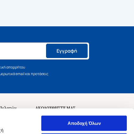
Εγγραφή
τική απορρήτου
ερωτικά email και προτάσεις
 Πελατών
ΑΚΟΛΟΥΘΗΣΤΕ ΜΑΣ
σεις
Αποδοχή Όλων
χή