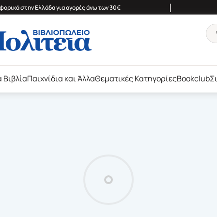
|
ορικά στην Ελλάδα για αγορές άνω των 30€
ά Βιβλία
Παιχνίδια και Άλλα
Θεματικές Κατηγορίες
Bookclub
Σ