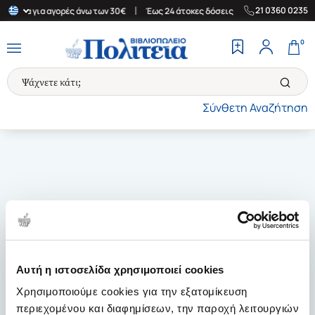
|
|
21 0360 0235
Ελλάδα για αγορές άνω των 30€
Έως 24 άτοκες δόσεις
Δωρεάν Μ
0
Σύνθετη Αναζήτηση
Αυτή η ιστοσελίδα χρησιμοποιεί cookies
Χρησιμοποιούμε cookies για την εξατομίκευση
περιεχομένου και διαφημίσεων, την παροχή λειτουργιών