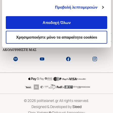
Προβολή λεπτομερειών
Ασκληπιού 1-3, Αθήνα 106 79
Δευτέρα - Παρασκευή 09:00-21:00
Αποδοχή Όλων
Σάββατο 09:00-18:00
Χρήσιμοι Σύνδεσμοι
Χρησιμοποιήστε μόνο τα απαραίτητα cookies
Εξυπηρέτηση Πελατών
ΑΚΟΛΟΥΘΗΣΤΕ ΜΑΣ
©
2026
politeianet.gr All rights reserved.
Designed & Developed by
Sleed
&
Όροι Χρήσης
Πολιτική Απορρήτου