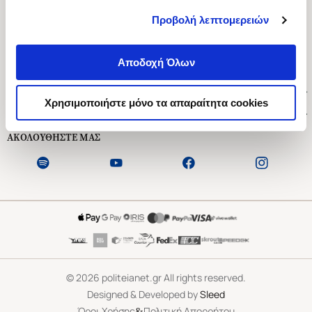
Προβολή λεπτομερειών
Ασκληπιού 1-3, Αθήνα 106 79
Δευτέρα - Παρασκευή 09:00-21:00
Αποδοχή Όλων
Σάββατο 09:00-18:00
Χρήσιμοι Σύνδεσμοι
Χρησιμοποιήστε μόνο τα απαραίτητα cookies
Εξυπηρέτηση Πελατών
ΑΚΟΛΟΥΘΗΣΤΕ ΜΑΣ
©
2026
politeianet.gr All rights reserved.
Designed & Developed by
Sleed
&
Όροι Χρήσης
Πολιτική Απορρήτου