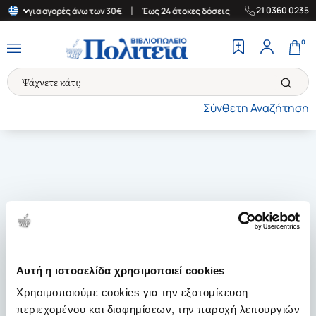
|
|
21 0360 0235
λλάδα για αγορές άνω των 30€
Έως 24 άτοκες δόσεις
Δωρεάν Με
0
Σύνθετη Αναζήτηση
Αυτή η ιστοσελίδα χρησιμοποιεί cookies
Χρησιμοποιούμε cookies για την εξατομίκευση
περιεχομένου και διαφημίσεων, την παροχή λειτουργιών