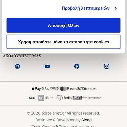
Προβολή λεπτομερειών
Ασκληπιού 1-3, Αθήνα 106 79
Δευτέρα - Παρασκευή 09:00-21:00
Αποδοχή Όλων
Σάββατο 09:00-18:00
Χρήσιμοι Σύνδεσμοι
Χρησιμοποιήστε μόνο τα απαραίτητα cookies
Εξυπηρέτηση Πελατών
ΑΚΟΛΟΥΘΗΣΤΕ ΜΑΣ
©
2026
politeianet.gr All rights reserved.
Designed & Developed by
Sleed
&
Όροι Χρήσης
Πολιτική Απορρήτου