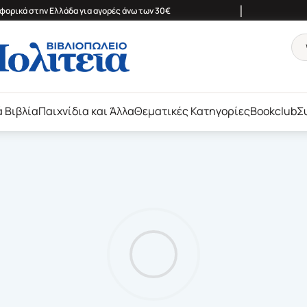
|
ορικά στην Ελλάδα για αγορές άνω των 30€
ά Βιβλία
Παιχνίδια και Άλλα
Θεματικές Κατηγορίες
Bookclub
Σ