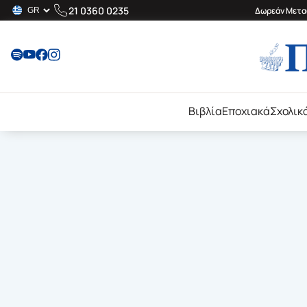
21 0360 0235
Δωρεάν Μεταφ
Βιβλία
Εποχιακά
Σχολικ