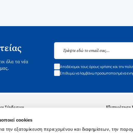
τείας
οι όλα τα νέα
Αποδέχομαι τους όρους χρήσης και την πολι
 μας.
Επιθυμώ να λαμβάνω προσωποποιημένα ενημ
οι Σύνδεσμοι
Εξυπηρέτηση
ά με εμάς
Συχνές ερωτή
μοποιεί cookies
 Εργασίας
Επικοινωνία
ια την εξατομίκευση περιεχομένου και διαφημίσεων, την παρο