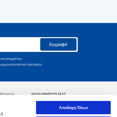
Εγγραφή
τική απορρήτου
ερωτικά email και προτάσεις
 Πελατών
ΑΚΟΛΟΥΘΗΣΤΕ ΜΑΣ
σεις
Αποδοχή Όλων
χή