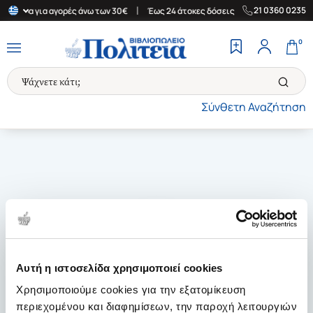
|
|
21 0360 0235
Ελλάδα για αγορές άνω των 30€
Έως 24 άτοκες δόσεις
Δωρεάν Μ
0
Σύνθετη Αναζήτηση
Αυτή η ιστοσελίδα χρησιμοποιεί cookies
Χρησιμοποιούμε cookies για την εξατομίκευση
περιεχομένου και διαφημίσεων, την παροχή λειτουργιών