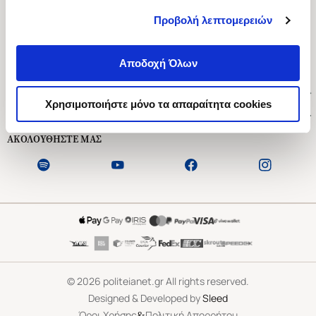
Προβολή λεπτομερειών
Ασκληπιού 1-3, Αθήνα 106 79
Δευτέρα - Παρασκευή 09:00-21:00
Αποδοχή Όλων
Σάββατο 09:00-18:00
Χρήσιμοι Σύνδεσμοι
Χρησιμοποιήστε μόνο τα απαραίτητα cookies
Εξυπηρέτηση Πελατών
ΑΚΟΛΟΥΘΗΣΤΕ ΜΑΣ
©
2026
politeianet.gr All rights reserved.
Designed & Developed by
Sleed
&
Όροι Χρήσης
Πολιτική Απορρήτου