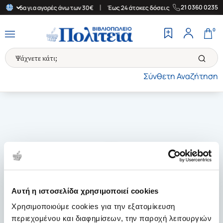
|
|
21 0360 0235
 Ελλάδα για αγορές άνω των 30€
Έως 24 άτοκες δόσεις
Δωρεάν 
0
Σύνθετη Αναζήτηση
Αυτή η ιστοσελίδα χρησιμοποιεί cookies
Χρησιμοποιούμε cookies για την εξατομίκευση
περιεχομένου και διαφημίσεων, την παροχή λειτουργιών