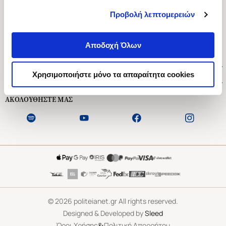
Προβολή λεπτομερειών
Ασκληπιού 1-3, Αθήνα 106 79
Δευτέρα - Παρασκευή 09:00-21:00
Αποδοχή Όλων
Σάββατο 09:00-18:00
Χρήσιμοι Σύνδεσμοι
Χρησιμοποιήστε μόνο τα απαραίτητα cookies
Εξυπηρέτηση Πελατών
ΑΚΟΛΟΥΘΗΣΤΕ ΜΑΣ
©
2026
politeianet.gr All rights reserved.
Designed & Developed by
Sleed
&
Όροι Χρήσης
Πολιτική Απορρήτου