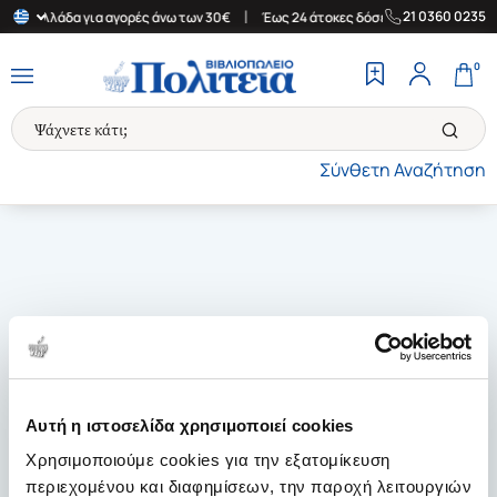
|
|
21 0360 0235
την Ελλάδα για αγορές άνω των 30€
Έως 24 άτοκες δόσεις
Δωρε
0
Σύνθετη Αναζήτηση
Αυτή η ιστοσελίδα χρησιμοποιεί cookies
Χρησιμοποιούμε cookies για την εξατομίκευση
περιεχομένου και διαφημίσεων, την παροχή λειτουργιών