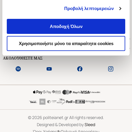
Προβολή λεπτομερειών
Ασκληπιού 1-3, Αθήνα 106 79
Δευτέρα - Παρασκευή 09:00-21:00
Αποδοχή Όλων
Σάββατο 09:00-18:00
Χρήσιμοι Σύνδεσμοι
Χρησιμοποιήστε μόνο τα απαραίτητα cookies
Εξυπηρέτηση Πελατών
ΑΚΟΛΟΥΘΗΣΤΕ ΜΑΣ
©
2026
politeianet.gr All rights reserved.
Designed & Developed by
Sleed
&
Όροι Χρήσης
Πολιτική Απορρήτου