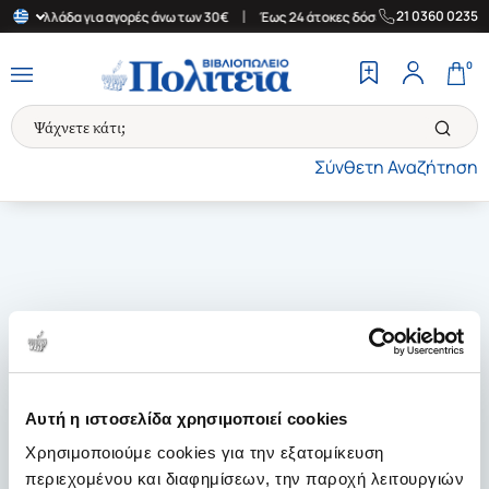
|
|
21 0360 0235
την Ελλάδα για αγορές άνω των 30€
Έως 24 άτοκες δόσεις
Δωρε
0
Σύνθετη Αναζήτηση
Αυτή η ιστοσελίδα χρησιμοποιεί cookies
Χρησιμοποιούμε cookies για την εξατομίκευση
περιεχομένου και διαφημίσεων, την παροχή λειτουργιών