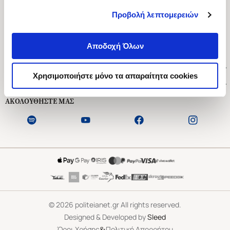
Προβολή λεπτομερειών
Ασκληπιού 1-3, Αθήνα 106 79
Δευτέρα - Παρασκευή 09:00-21:00
Αποδοχή Όλων
Σάββατο 09:00-18:00
Χρήσιμοι Σύνδεσμοι
Χρησιμοποιήστε μόνο τα απαραίτητα cookies
Εξυπηρέτηση Πελατών
ΑΚΟΛΟΥΘΗΣΤΕ ΜΑΣ
©
2026
politeianet.gr All rights reserved.
Designed & Developed by
Sleed
&
Όροι Χρήσης
Πολιτική Απορρήτου