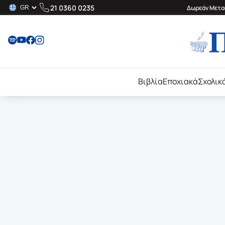
21 0360 0235
Δωρεάν Μεταφ
Βιβλία
Εποχιακά
Σχολικ