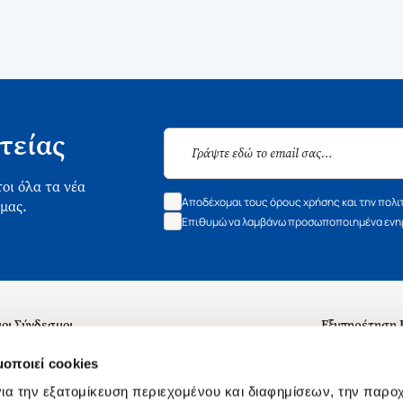
τείας
οι όλα τα νέα
Αποδέχομαι τους όρους χρήσης και την πολι
 μας.
Επιθυμώ να λαμβάνω προσωποποιημένα ενημ
οι Σύνδεσμοι
Εξυπηρέτηση
ά με εμάς
Συχνές ερωτή
μοποιεί cookies
 Εργασίας
Επικοινωνία
ια την εξατομίκευση περιεχομένου και διαφημίσεων, την παρο