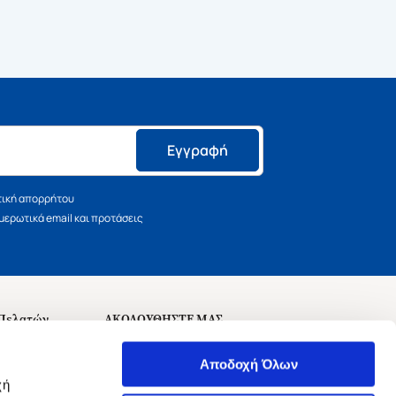
Εγγραφή
τική απορρήτου
ερωτικά email και προτάσεις
 Πελατών
ΑΚΟΛΟΥΘΗΣΤΕ ΜΑΣ
σεις
Αποδοχή Όλων
χή