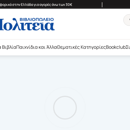
|
ορικά στην Ελλάδα για αγορές άνω των 30€
ά Βιβλία
Παιχνίδια και Άλλα
Θεματικές Κατηγορίες
Bookclub
Σ