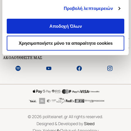
Προβολή λεπτομερειών
Ασκληπιού 1-3, Αθήνα 106 79
Δευτέρα - Παρασκευή 09:00-21:00
Αποδοχή Όλων
Σάββατο 09:00-18:00
Χρήσιμοι Σύνδεσμοι
Χρησιμοποιήστε μόνο τα απαραίτητα cookies
Εξυπηρέτηση Πελατών
ΑΚΟΛΟΥΘΗΣΤΕ ΜΑΣ
©
2026
politeianet.gr All rights reserved.
Designed & Developed by
Sleed
&
Όροι Χρήσης
Πολιτική Απορρήτου