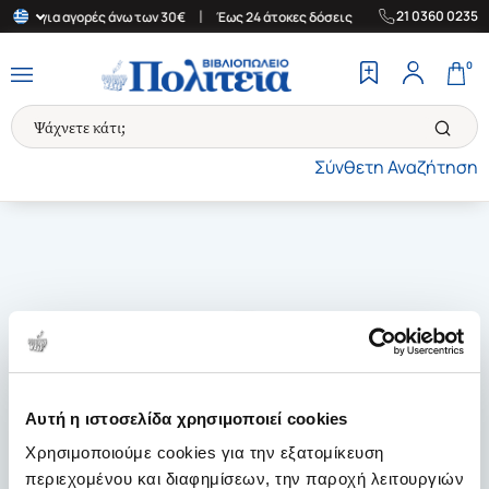
|
|
21 0360 0235
λάδα για αγορές άνω των 30€
Έως 24 άτοκες δόσεις
Δωρεάν Μετ
0
Σύνθετη Αναζήτηση
Αυτή η ιστοσελίδα χρησιμοποιεί cookies
Χρησιμοποιούμε cookies για την εξατομίκευση
περιεχομένου και διαφημίσεων, την παροχή λειτουργιών