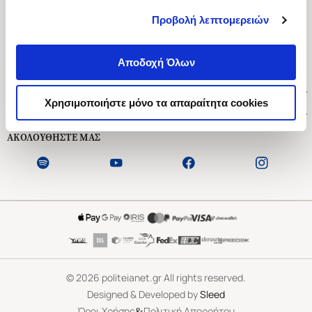
Προβολή λεπτομερειών
Ασκληπιού 1-3, Αθήνα 106 79
Δευτέρα - Παρασκευή 09:00-21:00
Αποδοχή Όλων
Σάββατο 09:00-18:00
Χρήσιμοι Σύνδεσμοι
Χρησιμοποιήστε μόνο τα απαραίτητα cookies
Εξυπηρέτηση Πελατών
ΑΚΟΛΟΥΘΗΣΤΕ ΜΑΣ
©
2026
politeianet.gr All rights reserved.
Designed & Developed by
Sleed
&
Όροι Χρήσης
Πολιτική Απορρήτου