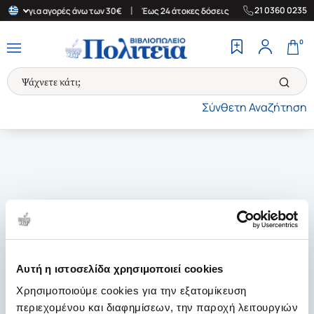
|
|
21 0360 0235
λλάδα για αγορές άνω των 30€
Έως 24 άτοκες δόσεις
Δωρεάν Με
0
Σύνθετη Αναζήτηση
Αυτή η ιστοσελίδα χρησιμοποιεί cookies
Χρησιμοποιούμε cookies για την εξατομίκευση
περιεχομένου και διαφημίσεων, την παροχή λειτουργιών