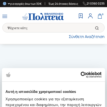
|
|
21 0360 0235
λλάδα για αγορές άνω των 30€
Έως 24 άτοκες δόσεις
Δωρεάν Με
0
Σύνθετη Αναζήτηση
Αυτή η ιστοσελίδα χρησιμοποιεί cookies
Χρησιμοποιούμε cookies για την εξατομίκευση
περιεχομένου και διαφημίσεων, την παροχή λειτουργιών