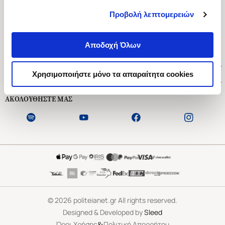
Προβολή λεπτομερειών
Ασκληπιού 1-3, Αθήνα 106 79
Δευτέρα - Παρασκευή 09:00-21:00
Αποδοχή Όλων
Σάββατο 09:00-18:00
Χρήσιμοι Σύνδεσμοι
Χρησιμοποιήστε μόνο τα απαραίτητα cookies
Εξυπηρέτηση Πελατών
ΑΚΟΛΟΥΘΗΣΤΕ ΜΑΣ
©
2026
politeianet.gr All rights reserved.
Designed & Developed by
Sleed
&
Όροι Χρήσης
Πολιτική Απορρήτου