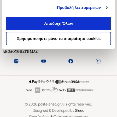
Προβολή λεπτομερειών
Ασκληπιού 1-3, Αθήνα 106 79
Δευτέρα - Παρασκευή 09:00-21:00
Αποδοχή Όλων
Σάββατο 09:00-18:00
Χρήσιμοι Σύνδεσμοι
Χρησιμοποιήστε μόνο τα απαραίτητα cookies
Εξυπηρέτηση Πελατών
ΑΚΟΛΟΥΘΗΣΤΕ ΜΑΣ
©
2026
politeianet.gr All rights reserved.
Designed & Developed by
Sleed
&
Όροι Χρήσης
Πολιτική Απορρήτου