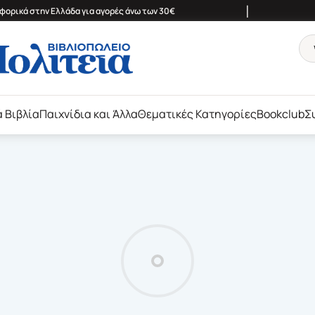
|
ορικά στην Ελλάδα για αγορές άνω των 30€
ά Βιβλία
Παιχνίδια και Άλλα
Θεματικές Κατηγορίες
Bookclub
Σ