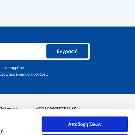
Εγγραφή
τική απορρήτου
ερωτικά email και προτάσεις
 Πελατών
ΑΚΟΛΟΥΘΗΣΤΕ ΜΑΣ
σεις
Αποδοχή Όλων
χή