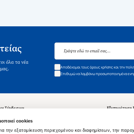
τείας
οι όλα τα νέα
Αποδέχομαι τους όρους χρήσης και την πολι
 μας.
Επιθυμώ να λαμβάνω προσωποποιημένα ενημ
οι Σύνδεσμοι
Εξυπηρέτηση
ά με εμάς
Συχνές ερωτή
μοποιεί cookies
 Εργασίας
Επικοινωνία
ια την εξατομίκευση περιεχομένου και διαφημίσεων, την παρο