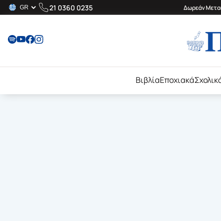
21 0360 0235
Δωρεάν Μεταφ
Βιβλία
Εποχιακά
Σχολικ