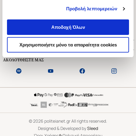
Προβολή λεπτομερειών
Ασκληπιού 1-3, Αθήνα 106 79
Δευτέρα - Παρασκευή 09:00-21:00
Αποδοχή Όλων
Σάββατο 09:00-18:00
Χρήσιμοι Σύνδεσμοι
Χρησιμοποιήστε μόνο τα απαραίτητα cookies
Εξυπηρέτηση Πελατών
ΑΚΟΛΟΥΘΗΣΤΕ ΜΑΣ
©
2026
politeianet.gr All rights reserved.
Designed & Developed by
Sleed
&
Όροι Χρήσης
Πολιτική Απορρήτου