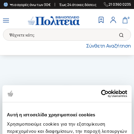
|
|
21 0360 0235
λάδα για αγορές άνω των 30€
Έως 24 άτοκες δόσεις
Δωρεάν Μετ
0
Σύνθετη Αναζήτηση
Αυτή η ιστοσελίδα χρησιμοποιεί cookies
Χρησιμοποιούμε cookies για την εξατομίκευση
περιεχομένου και διαφημίσεων, την παροχή λειτουργιών