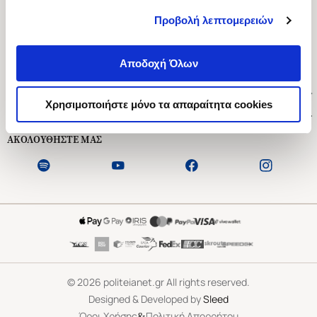
Προβολή λεπτομερειών
Ασκληπιού 1-3, Αθήνα 106 79
Δευτέρα - Παρασκευή 09:00-21:00
Αποδοχή Όλων
Σάββατο 09:00-18:00
Χρήσιμοι Σύνδεσμοι
Χρησιμοποιήστε μόνο τα απαραίτητα cookies
Εξυπηρέτηση Πελατών
ΑΚΟΛΟΥΘΗΣΤΕ ΜΑΣ
©
2026
politeianet.gr All rights reserved.
Designed & Developed by
Sleed
&
Όροι Χρήσης
Πολιτική Απορρήτου