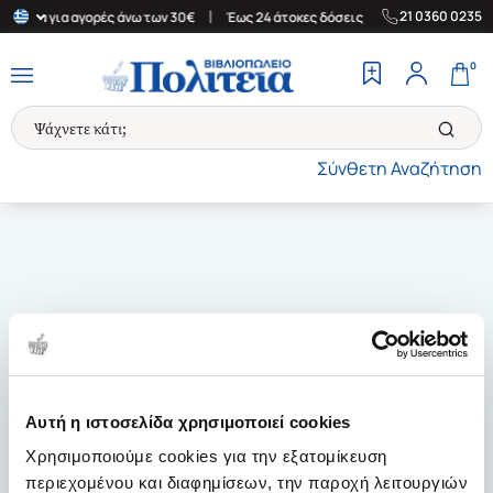
|
|
21 0360 0235
λλάδα για αγορές άνω των 30€
Έως 24 άτοκες δόσεις
Δωρεάν Με
0
Σύνθετη Αναζήτηση
Αυτή η ιστοσελίδα χρησιμοποιεί cookies
Χρησιμοποιούμε cookies για την εξατομίκευση
περιεχομένου και διαφημίσεων, την παροχή λειτουργιών