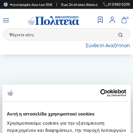
|
|
21 0360 0235
λλάδα για αγορές άνω των 30€
Έως 24 άτοκες δόσεις
Δωρεάν Με
0
Σύνθετη Αναζήτηση
Αυτή η ιστοσελίδα χρησιμοποιεί cookies
Χρησιμοποιούμε cookies για την εξατομίκευση
περιεχομένου και διαφημίσεων, την παροχή λειτουργιών