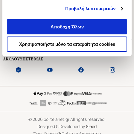
Προβολή λεπτομερειών
Ασκληπιού 1-3, Αθήνα 106 79
Δευτέρα - Παρασκευή 09:00-21:00
Αποδοχή Όλων
Σάββατο 09:00-18:00
Χρήσιμοι Σύνδεσμοι
Χρησιμοποιήστε μόνο τα απαραίτητα cookies
Εξυπηρέτηση Πελατών
ΑΚΟΛΟΥΘΗΣΤΕ ΜΑΣ
©
2026
politeianet.gr All rights reserved.
Designed & Developed by
Sleed
&
Όροι Χρήσης
Πολιτική Απορρήτου